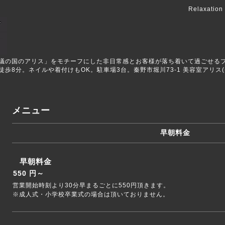
Relaxation
ALICEは「不思議の国のアリス」をモチーフにした非日常感とお客様が落ち着いて過
8分。ネイルや着付けもOK。駐車場3台。秦野市堀川73-1 美容室アリス(美
メニュー
早朝料金
早朝料金
550 円～
営業開始時刻より30分早まるごとに550円頂きます。
※成人式・小学校卒業式の場合は頂いておりません。