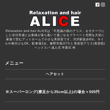
Relaxation and hair ALICEは「不思議の国のアリス」をモチーフに
した非日常感とお客様が落ち着いて過ごせるプラベート空間を大切に
家族で営むアットホームで小さな美容室です。渋沢駅徒歩8分。ネイ
ルや着付けもOK。駐車場3台。秦野市堀川73-1 美容室アリス(美容院)
ヘッドスパ 成人式 卒業式 袴
メニュー
ヘアセット
※スーパーロング(襟足から35cm以上)の場合＋500円