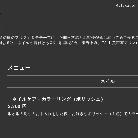
Relaxation
ALICEは「不思議の国のアリス」をモチーフにした非日常感とお客様が落ち着いて過
8分。ネイルや着付けもOK。駐車場3台。秦野市堀川73-1 美容室アリス(美
メニュー
ネイル
ネイルケア＋カラーリング（ポリッシュ）
3,300 円
爪と爪の周りのお手入れをした後、お好きなポリッシュ（１色）でカラ